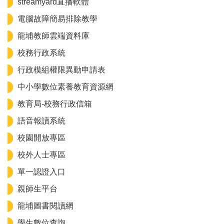
認識龍埔
streamyard直播軟體
電腦故障簡易排除教學
行政團隊
龍埔教師雲端資料庫
家長會
校務行政系統
幼兒園(委外)
行政模組權限異動申請表
中小學數位素養教育資源網
學校E行政
教育局-校務行政信箱
語音報讀系統
校園開放專區
校外人士專區
單一認證入口
親師生平台
龍埔圖書閱讀網
學生數位查詢