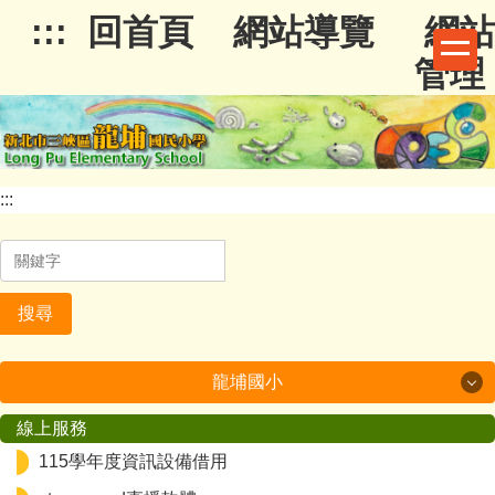
跳
:::
回首頁
網站導覽
網站
到
管理
主
要
內
容
區
:::
搜尋
龍埔國小
線上服務
龍埔國小
115學年度資訊設備借用