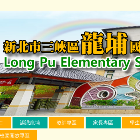
跳
到
主
要
內
容
區
:::
認識龍埔
教師專區
家長專區
學生
校園開放專區