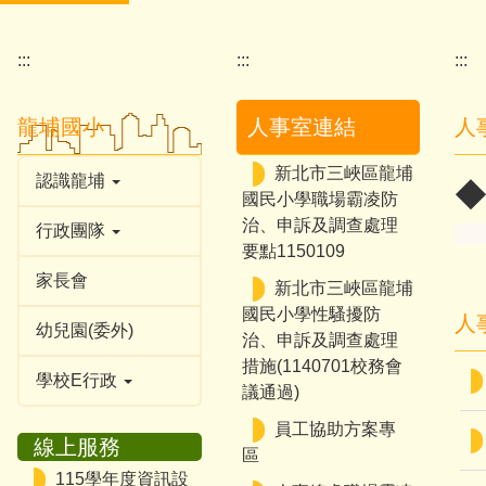
:::
:::
:::
龍埔國小
人事室連結
人
新北市三峽區龍埔
認識龍埔
◆
國民小學職場霸凌防
治、申訴及調查處理
行政團隊
要點1150109
家長會
新北市三峽區龍埔
國民小學性騷擾防
人
幼兒園(委外)
治、申訴及調查處理
措施(1140701校務會
學校E行政
議通過)
員工協助方案專
線上服務
區
115學年度資訊設