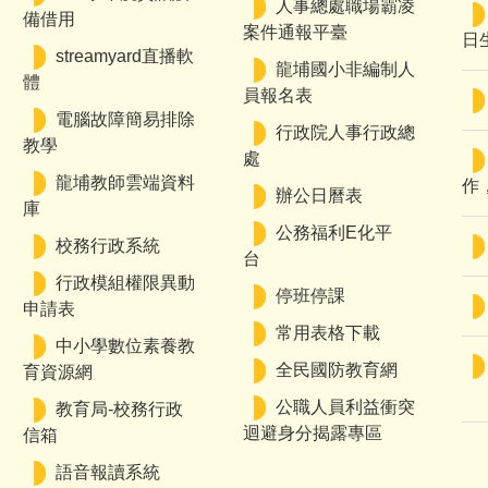
人事總處職場霸凌
備借用
案件通報平臺
日
streamyard直播軟
龍埔國小非編制人
體
員報名表
電腦故障簡易排除
行政院人事行政總
教學
處
龍埔教師雲端資料
作
辦公日曆表
庫
公務福利E化平
校務行政系統
台
行政模組權限異動
停班停課
申請表
常用表格下載
中小學數位素養教
全民國防教育網
育資源網
公職人員利益衝突
教育局-校務行政
迴避身分揭露專區
信箱
語音報讀系統