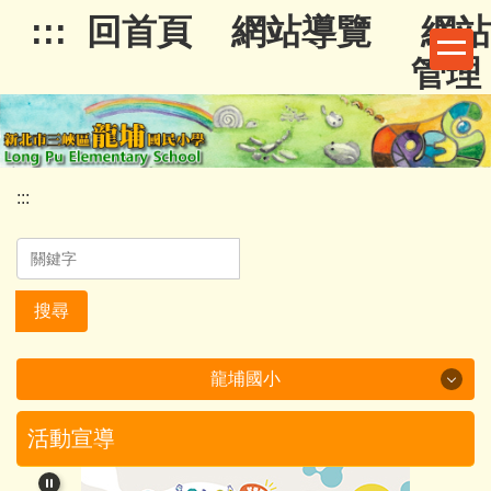
跳
:::
回首頁
網站導覽
網站
到
管理
主
要
內
容
區
:::
搜尋
龍埔國小
龍埔國小
活動宣導