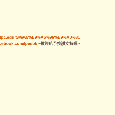
es.ntpc.edu.tw/ewl/%E9%A6%96%E9%A0%81
acebook.com/lpesbt/
~歡迎給予按讚支持喔~