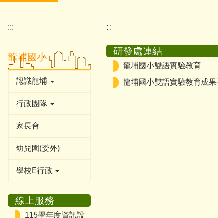
:::
:::
研發處連結
龍埔國小
龍埔國小雙語實驗教育
認識龍埔
龍埔國小雙語實驗教育成果
行政團隊
家長會
幼兒園(委外)
學校E行政
線上服務
115學年度資訊設