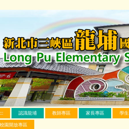
跳
到
主
要
內
容
區
:::
認識龍埔
教師專區
家長專區
學生
校園開放專區