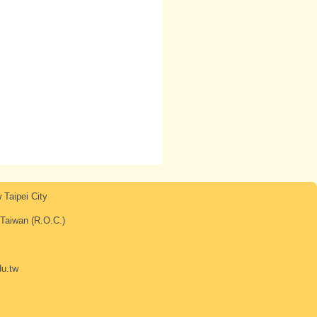
Taipei City
iwan (R.O.C.)
u.tw