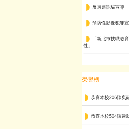
反購票詐騙宣導
預防性影像犯罪宣
「新北市技職教育研
性」
榮譽榜
恭喜本校206陳奕
恭喜本校504陳建