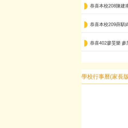
恭喜本校208陳建
恭喜本校209薛騏
恭喜402廖旻樂 
學校行事曆(家長版