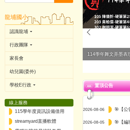
龍埔國小
認識龍埔
行政團隊
家長會
幼兒園(委外)
學校E行政
置頂公告
線上服務
🎯【
2026-08-06
115學年度資訊設備借用
streamyard直播軟體
🎯【
2026-08-05