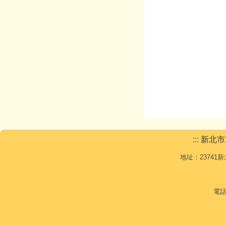
:::
新北市
地址：23741新北市三
電話: