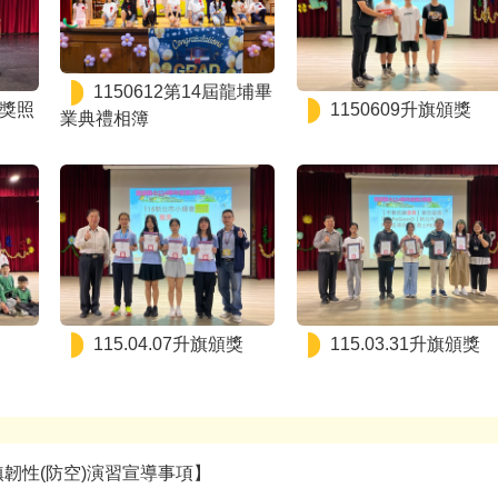
1150612第14屆龍埔畢
頒獎照
1150609升旗頒獎
業典禮相簿
115.04.07升旗頒獎
115.03.31升旗頒獎
鎮韌性(防空)演習宣導事項】