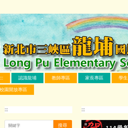
跳
到
主
要
內
容
區
:::
認識龍埔
教師專區
家長專區
學生
校園開放專區
:::
:::
搜尋