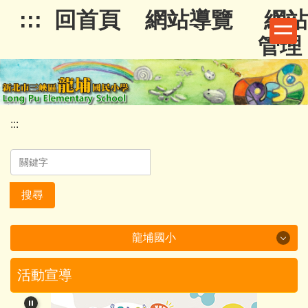
跳
:::
回首頁
網站導覽
網站
到
管理
主
要
內
容
區
:::
搜尋
龍埔國小
龍埔國小
活動宣導