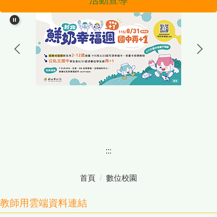
龍埔國小
活動宣導
認識龍埔
行政團隊
家長會
幼兒園(委外)
學校E行政
:::
首頁
數位校園
教師用雲端資料連結