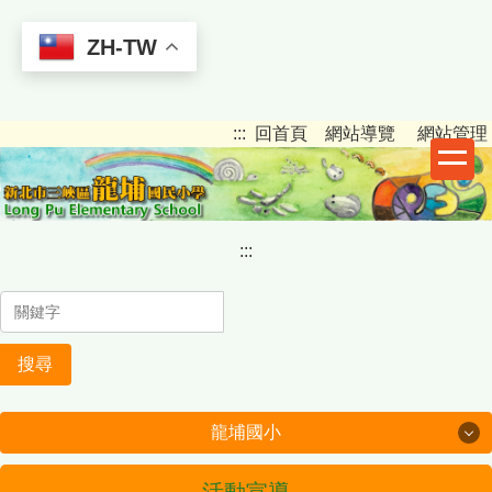
ZH-TW
跳
:::
回首頁
網站導覽
網站管理
到
主
要
內
:::
容
區
搜尋
龍埔國小