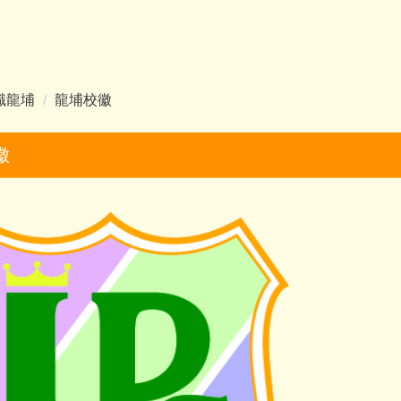
識龍埔
龍埔校徽
徽