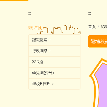
:::
:::
首頁
認
龍埔國小
認識龍埔
龍埔校
行政團隊
家長會
幼兒園(委外)
學校E行政