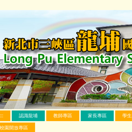
跳
到
主
要
內
容
區
:::
認識龍埔
教師專區
家長專區
學生
校園開放專區