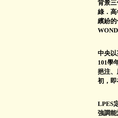
背景三
綠．高
繽紛的
WON
中央以
101
挹注、
初，即
LPES
強調能