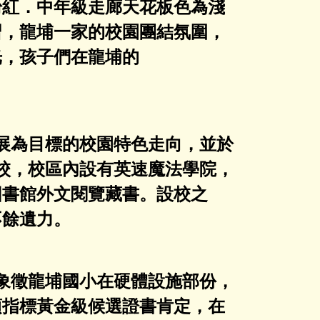
粉紅．中年級走廊天花板色為淺
習，龍埔一家的校園團結氛圍，
光，孩子們在龍埔的
。
發展為目標的校園特色走向，並於
學校，校區內設有英速魔法學院，
圖書館外文閱覽藏書。設校之
不餘遺力。
象徵龍埔國小在硬體設施部份，
項指標黃金級候選證書肯定，在