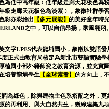
色為低中高年級﹙低年級走廊天花板色為
年級走廊天花板色為淡紫﹚，象徵社群學
色彩亦彩繪出
【多元展能】
的美好童年時
DERLAND之中，可以自信昂揚，乘風翱翔
英文字LPES代表龍埔國小，象徵以雙語
學年度正式由教育局核定為新北市雙語實驗
厚植國小部外籍師資之教育資源，並充實
在培養龍埔學生
【全球素養】
的方向上，
定
調為綠色，除與建物主色系搭配之外，更
源的再利用、與大自然共生，獲綠建築九