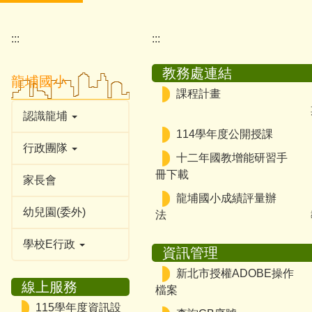
:::
:::
教務處連結
龍埔國小
課程計畫
認識龍埔
114學年度公開授課
行政團隊
十二年國教增能研習手
冊下載
家長會
龍埔國小成績評量辦
幼兒園(委外)
法
學校E行政
資訊管理
新北市授權ADOBE操作
線上服務
檔案
115學年度資訊設