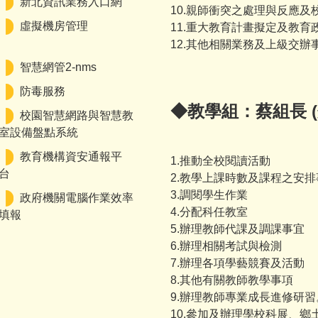
新北資訊業務入口網
10.親師衝突之處理與反應
虛擬機房管理
11.重大教育計畫擬定及教
12.其他相關業務及上級交辦
智慧網管2-nms
防毒服務
◆教學組：蔡組長 (
校園智慧網路與智慧教
室設備盤點系統
教育機構資安通報平
1.推動全校閱讀活動
台
2.教學上課時數及課程之安
3.調閱學生作業
政府機關電腦作業效率
4.分配科任教室
填報
5.辦理教師代課及調課事宜
6.辦理相關考試與檢測
7.辦理各項學藝競賽及活動
8.其他有關教師教學事項
9.辦理教師專業成長進修研習
10.參加及辦理學校科展、鄉