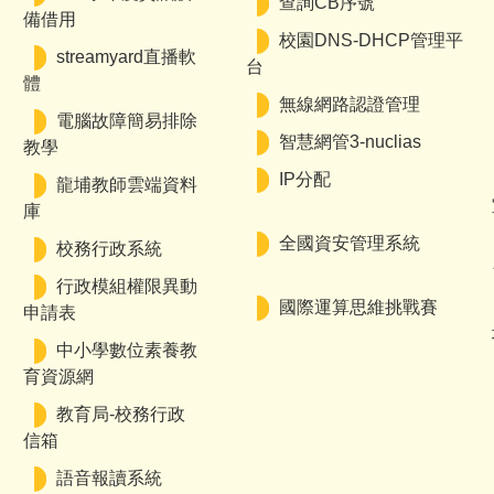
查詢CB序號
備借用
校園DNS-DHCP管理平
streamyard直播軟
台
體
無線網路認證管理
電腦故障簡易排除
智慧網管3-nuclias
教學
IP分配
龍埔教師雲端資料
庫
全國資安管理系統
校務行政系統
行政模組權限異動
國際運算思維挑戰賽
申請表
中小學數位素養教
育資源網
教育局-校務行政
信箱
語音報讀系統