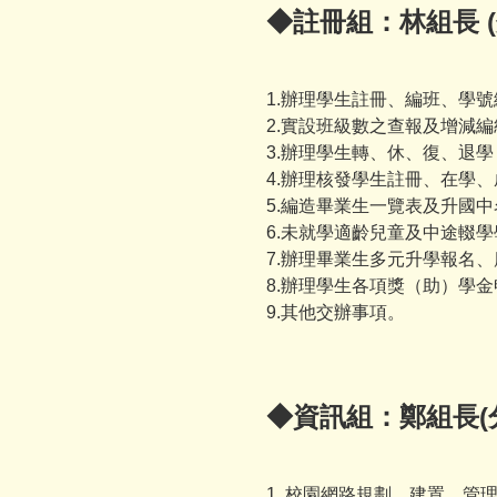
◆註冊組：林組長 (
1.辦理學生註冊、編班、學
2.實設班級數之查報及增減
3.辦理學生轉、休、復、退
4.辦理核發學生註冊、在學
5.編造畢業生一覽表及升國
6.未就學適齡兒童及中途輟
7.辦理畢業生多元升學報名
8.辦理學生各項獎（助）學
9.其他交辦事項。
◆資訊組：鄭組長(分
1. 校園網路規劃、建置、管