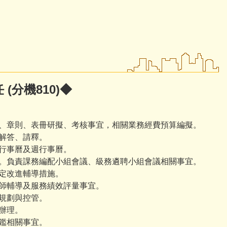
(分機810)◆
展、章則、表冊研擬、考核事宜，相關業務經費預算編擬。
之解答、請釋。
佈行事曆及週行事曆。
宜。負責課務編配小組會議、級務遴聘小組會議相關事宜。
擬定改進輔導措施。
教師輔導及服務績效評量事宜。
之規劃與控管。
與辦理。
評鑑相關事宜。