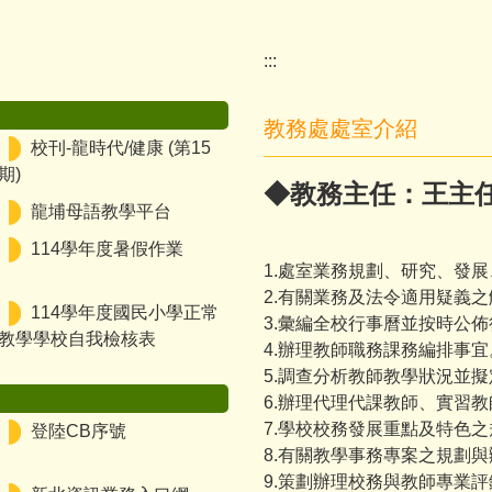
:::
教務處處室介紹
校刊-龍時代/健康 (第15
期)
◆教務主任：王主任 
龍埔母語教學平台
114學年度暑假作業
1.處室業務規劃、研究、發
2.有關業務及法令適用疑義
114學年度國民小學正常
3.彙編全校行事曆並按時公
教學學校自我檢核表
4.辦理教師職務課務編排事
5.調查分析教師教學狀況並
6.辦理代理代課教師、實習
7.學校校務發展重點及特色
登陸CB序號
8.有關教學事務專案之規劃
9.策劃辦理校務與教師專業