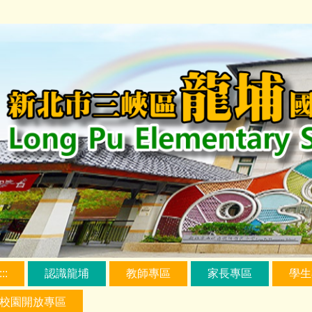
跳
到
主
要
內
容
區
:::
認識龍埔
教師專區
家長專區
學生
校園開放專區