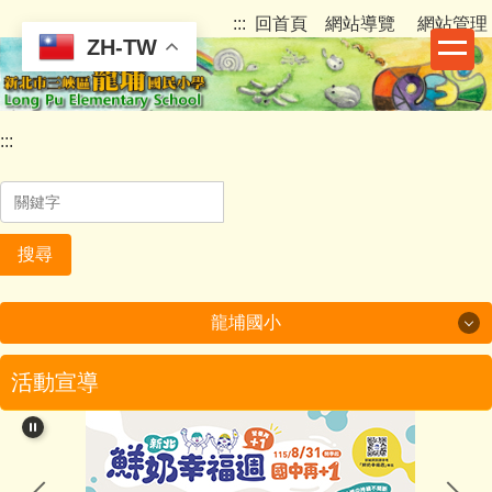
跳
:::
回首頁
網站導覽
網站管理
到
ZH-TW
主
要
內
:::
容
區
搜尋
龍埔國小
龍埔國小
活動宣導
認識龍埔
行政團隊