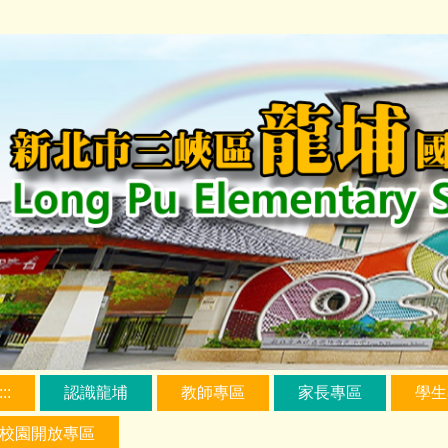
跳
到
主
要
內
容
區
:::
認識龍埔
教師專區
家長專區
學生
校園開放專區