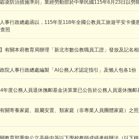
霸凌防治措施準則」業經勞動部於中華民國115年6月23日以勞職授
人事行政總處函以，115年至118年全國公教員工旅遊平安卡
請查照
】有關本府教育局辦理「新北市數位教職員工證」發放及記名相
政院人事行政總處編製「AI公務人才認定指引」及懶人包各1份
14年度公務人員退休撫卹基金決算業已公告於公務人員退休撫卹
有關寄養家庭、親屬安置、類家庭（非專業人員團體家庭）之照
關教育部重申公立高級中等以下學校教師成績考核辦法（以下稱