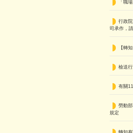
「職場
行政院
司承作，
【轉知
檢送行
有關1
勞動部
規定
轉知有