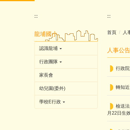
:::
:::
首頁
人
龍埔國小
認識龍埔
人事公
行政團隊
行政院
家長會
轉知近
幼兒園(委外)
學校E行政
檢送法
月22日生