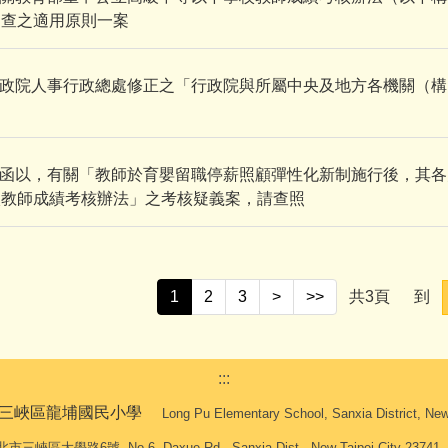
調查之適用原則一案
政院人事行政總處修正之「行政院與所屬中央及地方各機關（構）
函以，有關「教師於育嬰留職停薪照顧彈性化新制施行後，其各
校教師成績考核辦法」之考核疑義案，請查照
1
2
3
>
>>
共
3
頁
到
:::
三峽區龍埔國民小學
Long Pu Elementary School, Sanxia District, New 
峽區大學路6號 No.6, Daxue Rd., Sanxia Dist., New Taipei City 23741, Ta