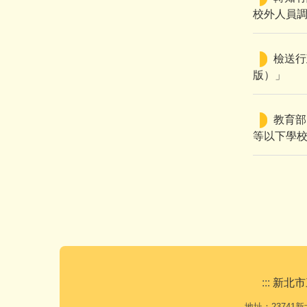
校外人員
檢送行
版）」
教育部
等以下學
:::
新北市
地址：23741新北市三