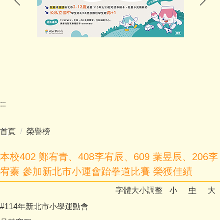
家長會
幼兒園(委外)
學校E行政
:::
首頁
榮譽榜
本校402 鄭宥青、408李宥辰、609 葉昱辰、206李
宥蓁 參加新北市小運會跆拳道比賽 榮獲佳績
字體大小調整
小
中
大
#114年新北市小學運動會