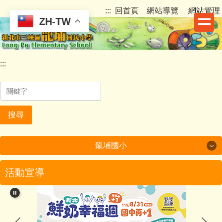
跳
:::
回首頁
網站導覽
網站管理
到
ZH-TW
主
要
內
:::
容
區
搜尋
龍埔國小
龍埔國小
活動宣導
認識龍埔
行政團隊