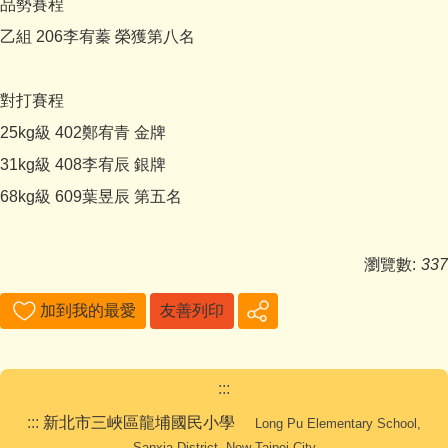
品勢賽程
乙組 206李宥蓁 榮獲第八名
對打賽程
25kg級 402鄭宥青 金牌
31kg級 408李宥辰 銀牌
68kg級 609葉昱辰 第五名
瀏覽數:
337
加到我的最愛
友善列印
:::
:::
新北市三峽區龍埔國民小學
Long Pu Elementary School,
Sanxia District, New Taipei City