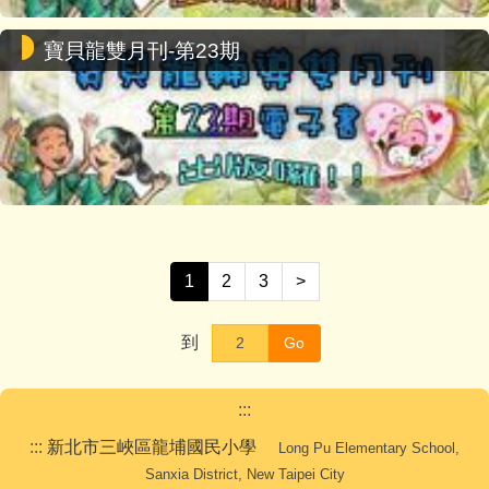
寶貝龍雙月刊-第23期
1
2
3
>
到
Go
:::
:::
新北市三峽區龍埔國民小學
Long Pu Elementary School,
Sanxia District, New Taipei City