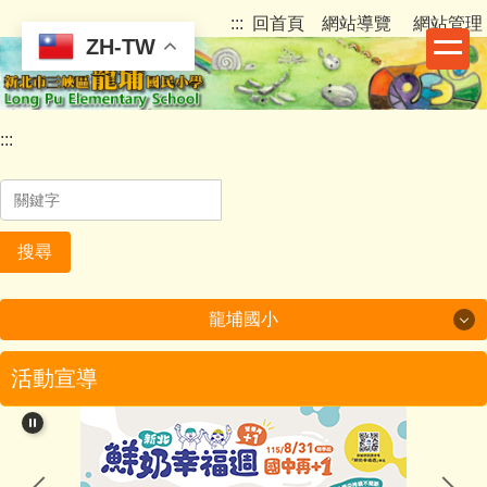
跳
:::
回首頁
網站導覽
網站管理
到
ZH-TW
主
要
內
:::
容
區
搜尋
龍埔國小
龍埔國小
活動宣導
認識龍埔
行政團隊