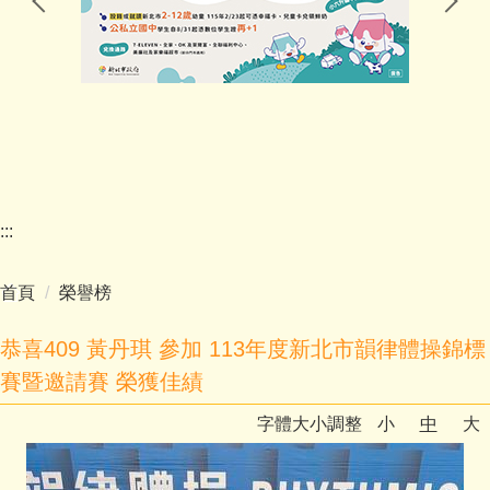
家長會
幼兒園(委外)
學校E行政
:::
首頁
榮譽榜
恭喜409 黃丹琪 參加 113年度新北市韻律體操錦標
賽暨邀請賽 榮獲佳績
字體大小調整
小
中
大