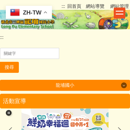
跳
:::
回首頁
網站導覽
網站管理
到
ZH-TW
主
要
內
:::
容
區
搜尋
龍埔國小
龍埔國小
活動宣導
認識龍埔
行政團隊